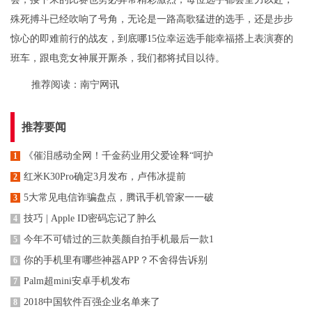
殊死搏斗已经吹响了号角，无论是一路高歌猛进的选手，还是步步
惊心的即难前行的战友，到底哪15位幸运选手能幸福搭上表演赛的
班车，跟电竞女神展开厮杀，我们都将拭目以待。
推荐阅读：
南宁网讯
推荐要闻
《催泪感动全网！千金药业用父爱诠释“呵护
1
红米K30Pro确定3月发布，卢伟冰提前
2
5大常见电信诈骗盘点，腾讯手机管家一一破
3
技巧 | Apple ID密码忘记了肿么
4
今年不可错过的三款美颜自拍手机最后一款1
5
你的手机里有哪些神器APP？不舍得告诉别
6
Palm超mini安卓手机发布
7
2018中国软件百强企业名单来了
8