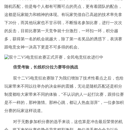
随机匹配，但是每个人都有可圈可点的亮点，更有着团队的配合，
这都是玩家能力和精神的体现。有玩家凭借自己高超的技术率先拿
下20分，而其他玩家也不甘示弱，不断报名参加比赛，进行一次次
的反击，目前比赛第一天竞争就十分激烈，一环扣一环，积分越
多，获得第一名的机会就越大，除了第一名奖品的诱惑下，表演赛
跟电竞女神一决高下更是不可多得的机会。
倍受考验，长线积分拉力赛等你挑战
双十二V5电竞狂欢赛除了为我们增加了技术性看点之后，也给
玩家带来不同以往举办的决金杯的震撼，无论是随机匹配还是积分
制度都给大家带来不同的体验，“不认识的人一起打比赛，跟排位赛
是不一样的，那种激情。
那种
心跳，都让人热血澎湃”，一位参加积
分赛的玩家这样说道。
对于无数参加积分赛的选手来说，这也算是冲击最后荣誉的机
会，接下来的比赛也势必异常精彩激烈，每位选手都会全力以赴，