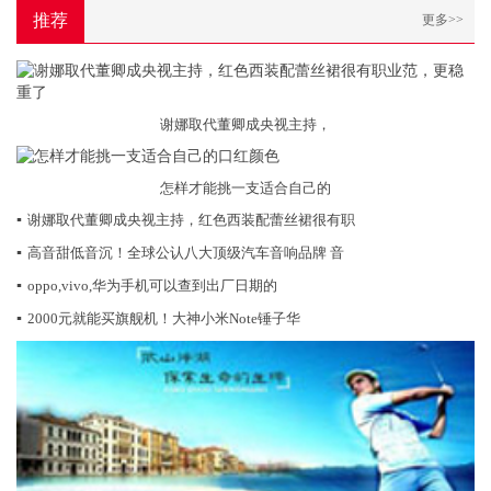
推荐
更多>>
谢娜取代董卿成央视主持，
怎样才能挑一支适合自己的
▪
谢娜取代董卿成央视主持，红色西装配蕾丝裙很有职
▪
高音甜低音沉！全球公认八大顶级汽车音响品牌 音
▪
oppo,vivo,华为手机可以查到出厂日期的
▪
2000元就能买旗舰机！大神小米Note锤子华