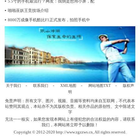
▪
5.5寸的手机最流行？网友：我倒是想用小屏，配
▪
啪啪巫妖王竞技场介绍
▪
8000万成像手机酷比F1正式发布，拍照手机中
-
-
-
-
关于我们
联系我们
XML地图
网站地图
TXT
版权声
明
免责声明：所有文字、图片、视频、音频等资料均来自互联网，不代表本
站赞同其观点，本站亦不为其版权负责。相关作品的原创性、文中陈述文
字
无法一一核实，如果您发现本网站上有侵犯您的合法权益的内容，请联系
我们，本网站将立即予以删除！
Copyright © 2012-2020 http://www.zgzzws.cn, All rights reserved.