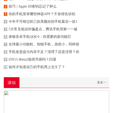
技巧 | Apple ID密码忘记了肿么
2
你的手机里有哪些神器APP？不舍得告诉别
3
今年不可错过的三款美颜自拍手机最后一款1
4
5大常见电信诈骗盘点，腾讯手机管家一一破
5
体验安卓手机QQ8.0：你需要的新功能它
6
全球最小功能机、智能手机，虽然小，同样很
7
手机老是提示内存不足？清理了还是没用？你
8
iOS13.4beta2值得升级吗？闪退
9
如何才知道自己的手机用上北斗了？
10
滚动
更多>>