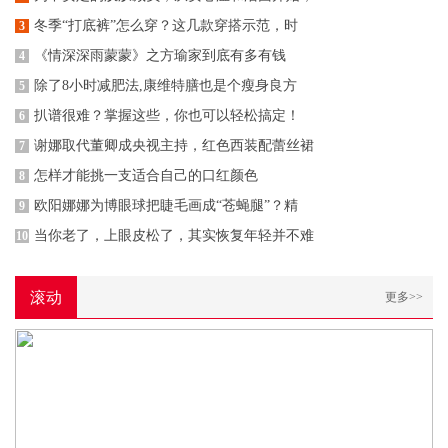
冬季“打底裤”怎么穿？这几款穿搭示范，时
3
《情深深雨蒙蒙》之方瑜家到底有多有钱
4
除了8小时减肥法,康维特膳也是个瘦身良方
5
扒谱很难？掌握这些，你也可以轻松搞定！
6
谢娜取代董卿成央视主持，红色西装配蕾丝裙
7
怎样才能挑一支适合自己的口红颜色
8
欧阳娜娜为博眼球把睫毛画成“苍蝇腿”？精
9
当你老了，上眼皮松了，其实恢复年轻并不难
10
滚动
更多>>