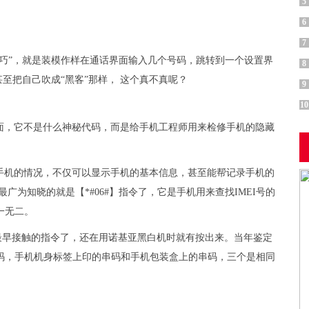
5
6
7
巧”，就是装模作样在通话界面输入几个号码，跳转到一个设置界
8
至把自己吹成“黑客”那样， 这个真不真呢？
9
10
面，它不是什么神秘代码，而是给手机工程师用来检修手机的隐藏
手机的情况，不仅可以显示手机的基本信息，甚至能帮记录手机的
广为知晓的就是【*#06#】指令了，它是手机用来查找IMEI号的
一无二。
最早接触的指令了，还在用诺基亚黑白机时就有按出来。当年鉴定
I码，手机机身标签上印的串码和手机包装盒上的串码，三个是相同