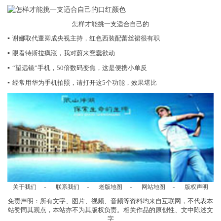
怎样才能挑一支适合自己的
▪
谢娜取代董卿成央视主持，红色西装配蕾丝裙很有职
▪
眼看特斯拉疯涨，我对蔚来蠢蠢欲动
▪
“望远镜”手机，50倍数码变焦，这是便携小单反
▪
经常用华为手机拍照，请打开这5个功能，效果堪比
-
-
-
-
关于我们
联系我们
老版地图
网站地图
版权声明
免责声明：所有文字、图片、视频、音频等资料均来自互联网，不代表本
站赞同其观点，本站亦不为其版权负责。相关作品的原创性、文中陈述文
字