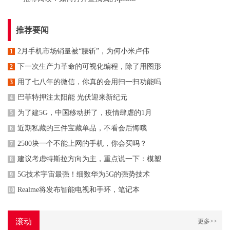
推荐要闻
2月手机市场销量被“腰斩”，为何小米卢伟
1
下一次生产力革命的可视化编程，除了用图形
2
用了七八年的微信，你真的会用扫一扫功能吗
3
巴菲特押注太阳能 光伏迎来新纪元
4
为了建5G，中国移动拼了，疫情肆虐的1月
5
近期私藏的三件宝藏单品，不看会后悔哦
6
2500块一个不能上网的手机，你会买吗？
7
建议考虑特斯拉方向为主，重点说一下：模塑
8
5G技术宇宙最强！细数华为5G的强势技术
9
Realme将发布智能电视和手环，笔记本
10
滚动
更多>>