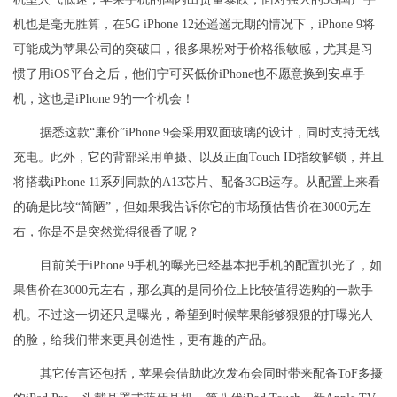
机也是毫无胜算，在5G iPhone 12还遥遥无期的情况下，iPhone 9将
可能成为苹果公司的突破口，很多果粉对于价格很敏感，尤其是习
惯了用iOS平台之后，他们宁可买低价iPhone也不愿意换到安卓手
机，这也是iPhone 9的一个机会！
据悉这款“廉价”iPhone 9会采用双面玻璃的设计，同时支持无线
充电。此外，它的背部采用单摄、以及正面Touch ID指纹解锁，并且
将搭载iPhone 11系列同款的A13芯片、配备3GB运存。从配置上来看
的确是比较“简陋”，但如果我告诉你它的市场预估售价在3000元左
右，你是不是突然觉得很香了呢？
目前关于iPhone 9手机的曝光已经基本把手机的配置扒光了，如
果售价在3000元左右，那么真的是同价位上比较值得选购的一款手
机。不过这一切还只是曝光，希望到时候苹果能够狠狠的打曝光人
的脸，给我们带来更具创造性，更有趣的产品。
其它传言还包括，苹果会借助此次发布会同时带来配备ToF多摄