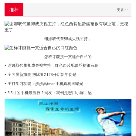
推荐
更多>>
谢娜取代董卿成央视主持，
怎样才能挑一支适合自己的
▪
谢娜取代董卿成央视主持，红色西装配蕾丝裙很有职
▪
全面屏新旗舰 努比亚Z17S开启新年促销
▪
主打学习功能：步步高imoo手机真机图曝光
▪
5.5寸的手机最流行？网友：我倒是想用小屏，配