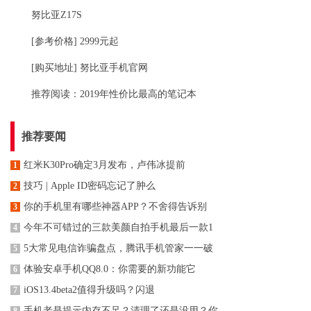
努比亚Z17S
[参考价格] 2999元起
[购买地址] 努比亚手机官网
推荐阅读：
2019年性价比最高的笔记本
推荐要闻
红米K30Pro确定3月发布，卢伟冰提前
1
技巧 | Apple ID密码忘记了肿么
2
你的手机里有哪些神器APP？不舍得告诉别
3
今年不可错过的三款美颜自拍手机最后一款1
4
5大常见电信诈骗盘点，腾讯手机管家一一破
5
体验安卓手机QQ8.0：你需要的新功能它
6
iOS13.4beta2值得升级吗？闪退
7
手机老是提示内存不足？清理了还是没用？你