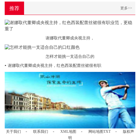
推荐
更多>>
谢娜取代董卿成央视主持，
怎样才能挑一支适合自己的
▪
谢娜取代董卿成央视主持，红色西装配蕾丝裙很有职
-
-
-
-
关于我们
联系我们
XML地图
网站地图
TXT
版权声
明