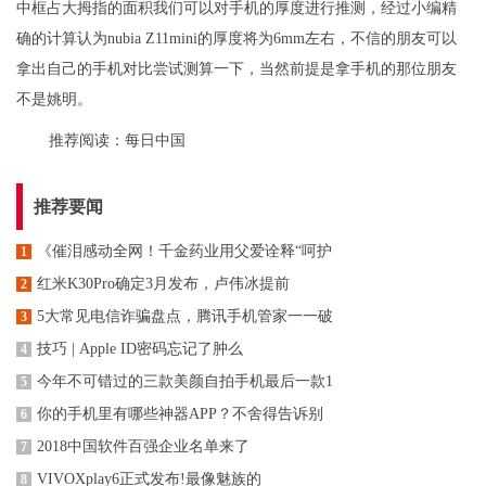
中框占大拇指的面积我们可以对手机的厚度进行推测，经过小编精
确的计算认为nubia Z11mini的厚度将为6mm左右，不信的朋友可以
拿出自己的手机对比尝试测算一下，当然前提是拿手机的那位朋友
不是姚明。
推荐阅读：
每日中国
推荐要闻
《催泪感动全网！千金药业用父爱诠释“呵护
1
红米K30Pro确定3月发布，卢伟冰提前
2
5大常见电信诈骗盘点，腾讯手机管家一一破
3
技巧 | Apple ID密码忘记了肿么
4
今年不可错过的三款美颜自拍手机最后一款1
5
你的手机里有哪些神器APP？不舍得告诉别
6
2018中国软件百强企业名单来了
7
VIVOXplay6正式发布!最像魅族的
8