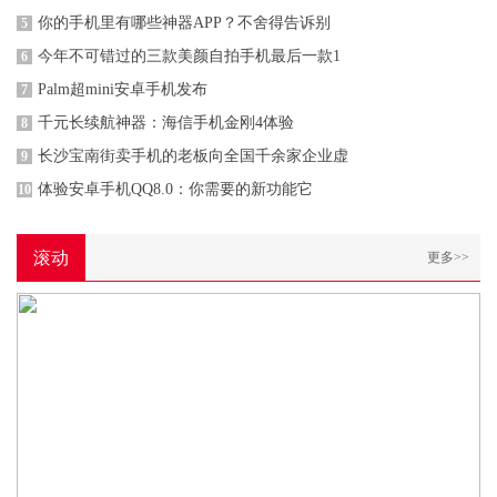
你的手机里有哪些神器APP？不舍得告诉别
5
今年不可错过的三款美颜自拍手机最后一款1
6
Palm超mini安卓手机发布
7
千元长续航神器：海信手机金刚4体验
8
长沙宝南街卖手机的老板向全国千余家企业虚
9
体验安卓手机QQ8.0：你需要的新功能它
10
滚动
更多>>