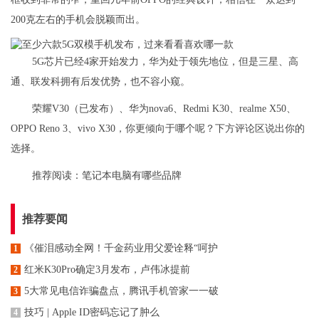
200克左右的手机会脱颖而出。
5G芯片已经4家开始发力，华为处于领先地位，但是三星、高
通、联发科拥有后发优势，也不容小窥。
荣耀V30（已发布）、华为nova6、Redmi K30、realme X50、
OPPO Reno 3、vivo X30，你更倾向于哪个呢？下方评论区说出你的
选择。
推荐阅读：
笔记本电脑有哪些品牌
推荐要闻
《催泪感动全网！千金药业用父爱诠释“呵护
1
红米K30Pro确定3月发布，卢伟冰提前
2
5大常见电信诈骗盘点，腾讯手机管家一一破
3
技巧 | Apple ID密码忘记了肿么
4