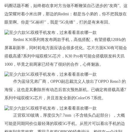
码圈话题不断，始终都在拿对方当做不断鞭策自己进步的“友商”。这
边荣耀对着小米出牌，那边的Redmi：都是当小弟的，你不把我放在
眼里啊。你是“5G标杆”，我是“5G先锋”，打的是有来有回。
Redmi K30系列将发布两款手机，高低搭配，有望搭载120Hz的
屏幕刷新率，同时耗电方面应该会很多优化。芯片方面K30有可能会
搭载高通7系列中端双模5G芯片，K30 Pro有可能会搭载联发科天玑
1000，毕竟之前两家已经有了很好的合作，心疼魅族。
作为蓝绿兄弟厂商，OPPO副总裁沈义人放出了OPPO Reno3 的
海报，这也是其删除所有动态后首次预热新机。已确定将搭载高通7
系列中端双模5G芯片，并且首发全新的ColorOS 7系统。
正背双3D玻璃，厚度仅为7.7mm（不含镜头凸起部分），大概
可能是同期同价位最轻薄的双模5G手机。从照片可以看出手机的边
框收到非常的窄，重回几年前OPPO的经典设计，相信在一众达到